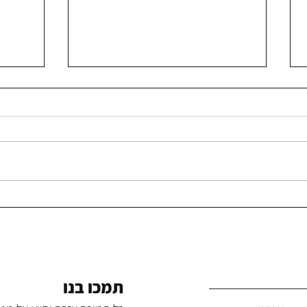
צומחים מתוך משבר
בית שמ
לחיזוק
תמכו בנו