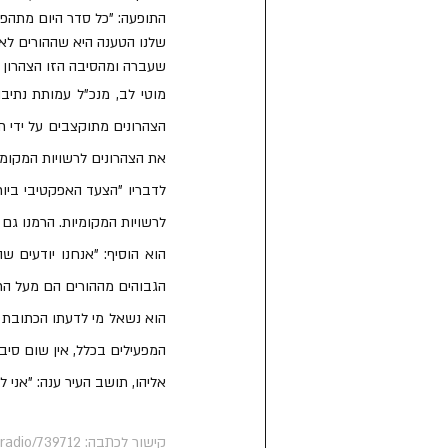
שעברה ומהסיבה הזו הצהרון 
את הצהרונים לרשויות המקומי
לרשויות המקומיות. הרמנו גם קמפיין ולמעלה מ-
הגבוהים מההורים הם מעל הת
המפעילים בכלל, אין שום סי
אליהו, תושב העיר ענה: "אני ל
קישור לכתבה: https://www.93fm.co.il/radio/739712/