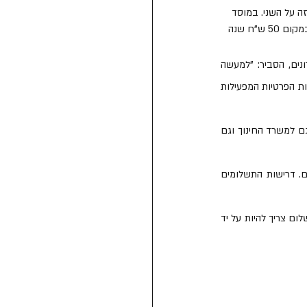
בשעה 13:00 במקום ב-16:00. כל גוף מפיל את זה על השני. במוסד 
שלנו הטענה היא שההורים לא מוכנים להירשם מסיבה תקציבית, כי ההורים נדרשים לשלם 120 ש"ח לחודש במקום 50 ש"ח שנה 
מוטי לב, מנכ"ל עמותת נתיבות המשפט שעוסקת בזכויות אזרחיות בציבור החרדי ובין היתר בנושא הצהרונים, הסביר: "למעשה 
הצהרונים מתוקצבים על ידי תוכנית 'ניצנים' של משרד החינוך. מה שקורה בפועל – בגלל מחלוקות בין הרשתות הפרטיות המפעילות 
לדבריו "הצעד האפקטיבי ביותר זה השמעת קול ולחץ ציבורי מצד ההורים, מול כל הרשויות. שלחנו התרעה גם למשרד החינוך וגם 
הוא הוסיף: "אנחנו יודעים שהתכנית (ניצנים) מתוקצבת באופן מלא ואין שום סיבה לא לפתוח את הצהרונים. דרישות התשלומים 
הוא נשאל מי לדעתו הכתובת בנושא וענה: "למפעילים יש חלק בלתי מבוטל בנושא. אנחנו גם סבורים שהתשלום צריך להיות על יד 