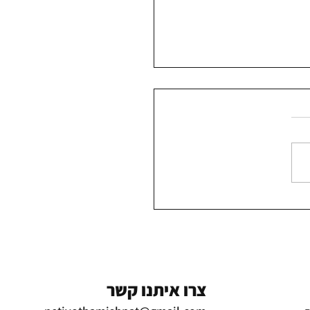
ש: מיליון שקלים שהוקצו
 הפריפריה החרדית - נעלמו
צרו איתנו קשר