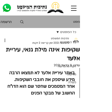
הרשמה
פוסט
כל הפוסטים
נתיבות המשפט
כל הפוסטים
5 בדצמ׳ 2021
זמן קריאה 2 דקות
שקיפות אינה מילת גנאי, עיריית
זכויות
אלעד
אכיפה
עודכן:
11 בדצמ׳ 2021
לקח מהפרשה
באתר עיריית אלעד לא תמצאו הרבה 
מודעות
מידע שיספק את חובבי השקיפות. 
פעולה
אחד המסמכים שחסר שם הוא הדו"ח 
החשוב של מבקר הפנים