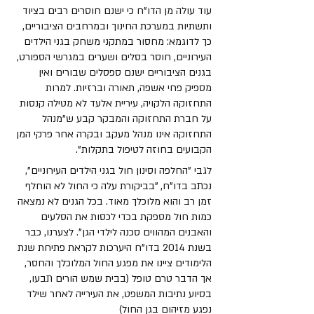
עוד עולה מן הדו"ח כי ישנם חוסרים רבים בציוד 
ותשתיות במערכת החינוך ובמרחבים הציבוריים, 
כך לדוגמא: מחסור במתקני משחק בגני הילדים 
העירוניים, חוסר בסלים ושערים במגרשי הספורט, 
בגנים הציבוריים ישנם ספסלים שבורים ואין 
מספיק פחי אשפה, תאורה וברזיות. למרות 
התחזוקה הלקויה, עיריית אלעד לא מטילה קנסות 
על חברת התחזוקה והמבקר קבע ש"מנהל 
התחזוקה אינו מנהל מעקב ובקרה אחר פרקי המן 
הקבועים בחוזה לטיפול בתקלות".
לגבי "החלפה וסינון חול בגני הילדים העירוניים", 
נכתב בדו"ח, "בביקורת עלה כי החול לא הוחלף 
זמן רב והוא מלוכלך מאוד. בכל הגנים לא נמצאה 
כמות חול מספקת בכדי לכסות את הסלעים 
והאבנים המהווים סכנה לילדי הגן". לצערנו, כבר 
בשנת 2014 בדו"ח היערכות לקראת פתיחת שנת 
הלימודים ציינו את מפגע החול המלוכלך והחסר, 
אך הדבר טרם טופל (בבית שמש הורים תבעו, 
בסיוע נתיבות המשפט, את העירייה לאחר שילד 
נפגע מזיהום בגן החול)