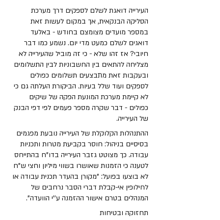
העירייה דואגת לשלם לספקים דרך מערכת 
הסליקה הבנקאית, אך במקום לעשות זאת 
במספר מועדים מצומצם בחודש - באלעד 
דואגים לשלם כמעט מדי יום. נשמע כמו דבר 
חיובי? אז זהו שלא - כי זה מוביל שהעירייה לא 
מצליחה להתאים בין החשבוניות לבין התשלומים 
ובעקבות זאת מתבצעים תשלומים כפולים 
לספקים ועוד שלל בעיות. הביקורת העלתה גם כי 
לא קיימת מערכת המונעת הפקה של שיקים 
כפולים - דבר שקרה מספר פעמים לפי דפי הבנק 
של העירייה.
ההתנהלות הקלוקלת של העירייה נובעת מפגמים 
בסיסיים בניהול: חוסר בקביעת מטרות ותכניות 
עבודה. כך מצוטט גזבר העירייה בדו"ח בהתייחס 
לטענה כי הזמנות שאושרו בשווי מיליון וחצי ש"ח 
לא בוצעו בפועל: "מקורן בהעדר תכנית עבודה או 
לחילופין אי-קבלת דברי הסבר נרחבים של 
המנהלים בטרם אישור ההזמנה ע''י הוועדה".
תחזוקה ובטיחות