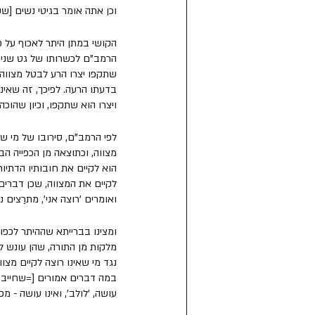
וכן אתה אומר בגיטי נשים [שק
הקושי במתן היתר לאכוף על פ
הרמב"ם לכשרותו של גט שניתן 
שתקפו יצרו הרע לבטל מצווה 
בדעתו הרעה. לפיכך, זה שאינ
ויצרו הוא שתקפו, וכיון שהוכה
לפי הרמב"ם, סירובו של מי שחפ
מצווה, וכתוצאה מן הכפייה הבי
הוא לקיים את חובותיו הדתיות
לקיים את המצווה, שכן דברים
ואומרים 'רוצה אני', מתרַצים נ
ומצינו בברייתא שההיתר לכפות
מלקות מן התורה, שהן עונש ל
נגד מי שאינו רוצה לקיים מצו
במה דברים אמורים [=שחייב מ
עושה, 'לולב', ואינו עושה - מ