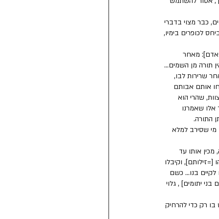
ך, אסור להשתמש 
ם, כבר מצוי בדברי 
ס לכופרים בימיו, 
אדם]: מאחר 
 תורה מן השמים... 
ר שרירות לבו, 
יחו אותם אבותם 
וות, שהרי הוא 
 אלו שאמרנו 
 התורה.
 מי שסירב למלא 
מכין אותו עד 
[=זילותם], וקיבלו 
קיים בנו... כשם 
י יתומים] , גלוי 
בו רק כדי להרחיק 