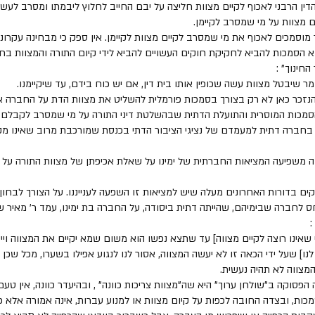
דין הרבני לאכוף לקיים מצוות חליצה על יבם החייב לחלוץ ליבמתו ומסרב לעשות 
ים מצוות על מי שמסרב לקיימן.
 מוסמכים לאכוף את מי שמסרב לקיים מצוות לקיימן. אין ספק כי מבחינה עקרוני
וא הסמכות להביא לחקיקת חוקים העשויים להביא לידי קיום התורה והמצוות בח
חינוך" :
ר שיבטל מצוות עשה שכופין אותו בית דין, אם יש כוח בידם, עד שיקיימנו.
נזכר כאן לא רק בצורך בסמכות פורמלית להשליט את מצוות הדת על החברה א
הסמכות המוסרית והתועלת הדתית שבהשלטת דיני התורה על מי שמסרב לקבלם, 
 בחברה דתית למעמדם של נציגי הציבור הדתי בכנסת שמורכבת מרוב שאינו מקפ
 משפיעה המציאות החברתית של ימינו על שאלת אכיפתן של מצוות התורה על מ
קים בדורות האחרונים מעלה שיש למציאות זו השפעה לענייננו. על הצורך לבחו
ס לחברה שבימיהם, שהייתה דתית ביסודה, על החברה בת ימינו, עמד ר' מאיר ש
 
 שאינו רוצה לקיים מצווה] עד שתצא נפשו הוא משום שמא יקיים את המצווה וייט
נו] שעל ידי הכאה זו לא יעשה המצווה, אסור לנו לנגוע אפילו בשערו, מכל שכן 
המצווה לא תהיה נעשית. 
סוקה ב"שולחן ערוך" היא שה"מצוות צריכות כוונה" , ובהיעדר כוונה, אין טעם
כות, ובצדה החובה לכפות על קיום מצוות או למנוע עברות, אינה אמורה אלא 