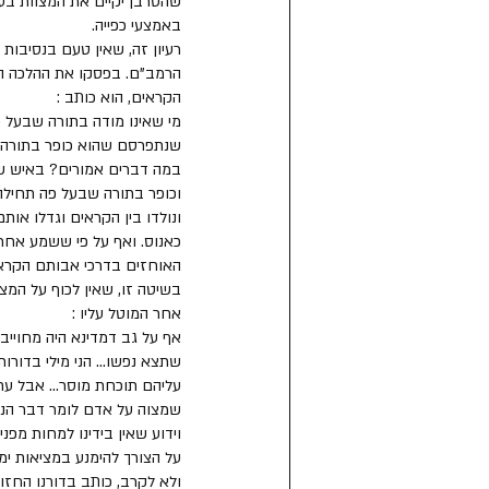
שהסרבן יקיים את המצוות בע
באמצעי כפייה.
רעיון זה, שאין טעם בנסיבות
הרמב"ם. בפסקו את ההלכה המת
הקראים, הוא כותב : 
מי שאינו מודה בתורה שבעל פ
שנתפרסם שהוא כופר בתורה שבע
במה דברים אמורים? באיש שכ
וכופר בתורה שבעל פה תחילה 
ונולדו בין הקראים וגדלו אות
כאנוס. ואף על פי ששמע אחר כ
האוחזים בדרכי אבותם הקראי
בשיטה זו, שאין לכוף על המצ
אחר המוטל עליו : 
אף על גב דמדינא היה מחוייב 
שתצא נפשו... הני מילי בדורות
עליהם תוכחת מוסר... אבל עתה
שמצוה על אדם לומר דבר הנשמע
וידוע שאין בידינו למחות מפנ
על הצורך להימנע במציאות ימ
ולא לקרב, כותב בדורנו החזון