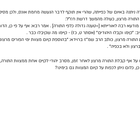
 ניתנה באיום של כפייתה, שהרי אין תוקף לדבר הנעשה מחמת אונס, ולכן מס
התורה מרצון, כעולה מהמשך דרשת חז"ל:
דעא רבה לאורייתא [=טענה גדולה כלפי התורה] . אמר רבא: אף על פי כן, הדור
: "קימו וקבלו היהודים" (אסתר ט, כז) - קיימו מה שקיבלו כבר . 
ורה מרצון, כותב הרב שמ"ז ברוידא: "בהוספת קיום מצוות ימי הפורים מרצונ
צון ולא בכפיה" .
על אף קבלת התורה מרצון לאחר זמן, מסרב יהודי לקיים אחת ממצוות התורה, כל
ן, כלום ניתן לכפות על קיום המצוות גם בימינו?