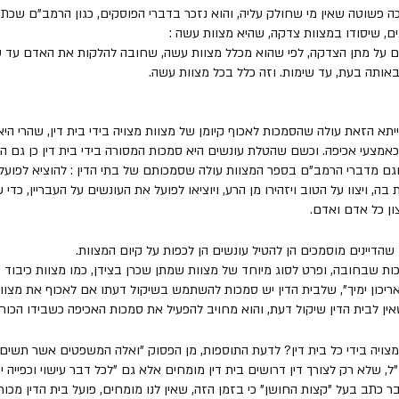
לכה פשוטה שאין מי שחולק עליה, והוא נזכר בדברי הפוסקים, כגון הרמב"ם שכתב 
ם, שיסודו במצוות צדקה, שהיא מצוות עשה :
דם על מתן הצדקה, לפי שהוא מכלל מצוות עשה, שחובה להלקות את האדם עד ש
אותה בעת, עד שימות. וזה כלל בכל מצוות עשה.
א הזאת עולה שהסמכות לאכוף קיומן של מצוות מצויה בידי בית דין, שהרי היא מ
 כאמצעי אכיפה. וכשם שהטלת עונשים היא סמכות המסורה בידי בית דין כן גם ה
וגם מדברי הרמב"ם בספר המצוות עולה שסמכותם של בתי הדין : להוציא לפועל ציו
 ויצוו על הטוב ויזהירו מן הרע, ויוציאו לפועל את העונשים על העבריין, כדי ש
ון כל אדם ואדם. 
דיינים מוסמכים הן להטיל עונשים הן לכפות על קיום המצוות.
כות שבחובה, ופרט לסוג מיוחד של מצוות שמתן שכרן בצידן, כמו מצוות כיבוד
יאריכון ימיך", שלבית הדין יש סמכות להשתמש בשיקול דעתו אם לאכוף את מצוות
ין לבית הדין שיקול דעת, והוא מחויב להפעיל את סמכות האכיפה כשבידו הכוח 
צויה בידי כל בית דין? לדעת התוספות, מן הפסוק "ואלה המשפטים אשר תשים 
ל, שלא רק לצורך דין דרושים בית דין מומחים אלא גם "לכל דבר עישוי וכפייה יש
בר כתב בעל "קצות החושן" כי בזמן הזה, שאין לנו מומחים, פועל בית הדין מכו