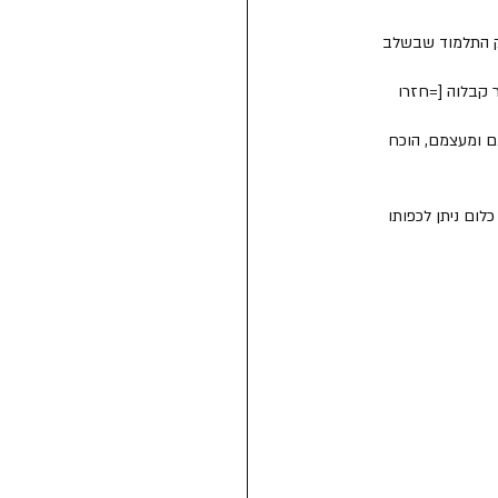
יק התלמוד שבשלב 
 קבלוה [=חזרו 
ם ומעצמם, הוכח 
ום ניתן לכפותו 