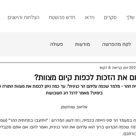
 שלך
סקרים
וידאו
חדש מהשטח
הצלחות והישגים
לקח מהפרשה
מודעות
פעולה
זמן קריאה 8 דקות
יום את הזכות לכפות קיום מצוות?
ית ההר - מלמד שכפה עליהם הר כגיגית". עד כמה ניתן לכפות את מצוות התורה ע
בימינו? מאמר לרגל חג השבועות
אליאב שוחטמן
 במעמד הר סיני הייתה בכפייה. וזה לשון המדרש : "ויתיצבו בתחתית ההר" (שמות
ד שכפה הקדוש ברוך הוא עליהם את ההר כגיגית, ואמר להם: אם אתם מקבלי
ורתכם. 