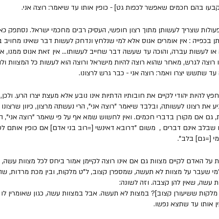
בעו בהם חכמים שאפשר לכפות גט] - כופין אותו עד שיאמר: רוצה אני. 
עולות שצריך לעשותן מתוך רצון חופשי, העסיק רבים מחכמי ישראל. נסתפק כא
בכפייה : אין אומרים אנוס אלא למי שנלחץ ונדחק לעשות דבר שאינו מחויב בו 
או לעשות עברה, והוכה עד שעשה דבר שחייב לעשותו... אין זאת אנוס ממנו, א
ו רוצה לגרש, מאחר שהוא רוצה להיות מישראל ורוצה הוא לעשות כל המצוות ול
 עד שתשש יצרו ואמר: רוצה אני - כבר גרש לרצונו. 
ץ להיות יהודי לקיים את חובותיו הדתיות אינו נובע אלא מעצת יצרו הרע. ולכן, 
ע את רצונו לעשותה, ובלבד שיאמר "רוצה אני", הרי נעשתה מרצון, כיוון שרצונו 
, גם אם מקורן בדברי חכמים. ואין לחשוש שמא אף על פי שאמר "רוצה אני", הוא 
 שבלב אינם דברים ,  משום "דרובא דאינשי [=רוב בני אדם] אם כופין אותם לע
מי [=גם] בלב".
 על האדם לקיים מצוות גם אם אינו רוצה לקיימן אמור ביחס לכל מצוות עשה, ש
מי שעבר על מצוות לא תעשה, שמספרן קצוב, ל"ט מלקות, ובין מכת מרדות, שה
ות עשה, שאין להן קצבה. וזה לשונה:
לקות ששיעורן קצוב]? במצות לא תעשה. אבל במצוות עשה, כגון שאומרין לו 'עש
כין אותו עד שתצא נפשו. 