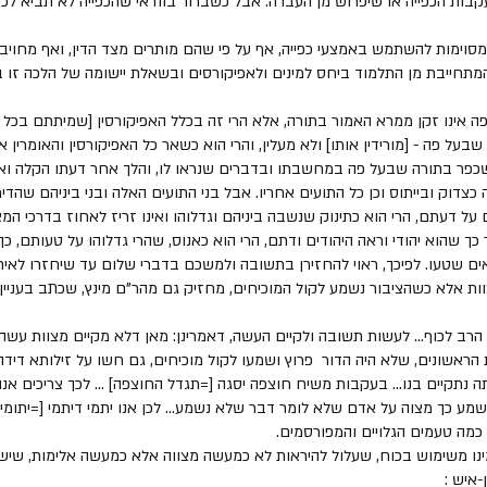
קבות הכפייה או שיפרוש מן העברה. אבל כשברור בוודאי שהכפייה לא תביא לכ
 מסוימות להשתמש באמצעי כפייה, אף על פי שהם מותרים מצד הדין, ואף מחויבי
חייבת מן התלמוד ביחס למינים ולאפיקורסים ובשאלת יישומה של הלכה זו ביח
ה אינו זקן ממרא האמור בתורה, אלא הרי זה בכלל האפיקורסין [שמיתתם בכל 
ל פה - [מורידין אותו] ולא מעלין, והרי הוא כשאר כל האפיקורסין והאומרין אין
פר בתורה שבעל פה במחשבתו ובדברים שנראו לו, והלך אחר דעתו הקלה ואח
כצדוק ובייתוס וכן כל התועים אחריו. אבל בני התועים האלה ובני ביניהם שהד
ם על דעתם, הרי הוא כתינוק שנשבה ביניהם וגדלוהו ואינו זריז לאחוז בדרכי המצ
ך שהוא יהודי וראה היהודים ודתם, הרי הוא כאנוס, שהרי גדלוהו על טעותם, כך
ם שטעו. לפיכך, ראוי להחזירן בתשובה ולמשכם בדברי שלום עד שיחזרו לאיתן
וות אלא כשהציבור נשמע לקול המוכיחים, מחזיק גם מהר"ם מינץ, שכתב בעניין
הרב לכוף... לעשות תשובה ולקיים העשה, דאמרינן: מאן דלא מקיים מצוות עשה, 
 הראשונים, שלא היה הדור  פרוץ ושמעו לקול מוכיחים, גם חשו על זילותא דידהו 
 נתקיים בנו... בעקבות משיח חוצפה יסגה [=תגדל החוצפה] ... לכך צריכים אנו ל
 כך מצוה על אדם שלא לומר דבר שלא נשמע... לכן אנו יתמי דיתמי [=יתומים בנ
י כמה טעמים הגלויים והמפורסמים. 
ינו משימוש בכוח, שעלול להיראות לא כמעשה מצווה אלא כמעשה אלימות, שיש 
-איש :