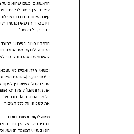
הראשונים, כשם שהוא פועל מכ
לפי זה, אין רשות לכל יחיד וי
קיום מצוות בחברה, ראוי לומר
דין בכל דור רשאי ומוסמך "ליי
עד שיקבל ויעשה". 
הרמב"ן כותב בפירושו לתורה ש
החובה "להקים את התורה ביד
להשתמש בסמכותו זו כדי לאכ
וכשאין מלך, ואפילו לא עצמא
ש"טובי העיר [=הנהגת הציבור]
טובי הקהל, כשיושבין לפקח על
את גזרותיהם] להא ד"כל אשר ל
כלומר, ההנהגה הנבחרת של הצ
את סמכותו על כלל הציבור.
כפייה לקיים מצוות בימינו
במדינת ישראל, אין בידי בתי 
הוא בענייני המעמד האישי, ו