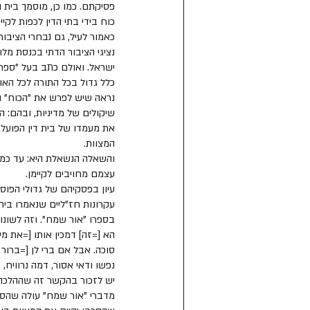
פסיקתם. כמו כן, מוסמך בית ה
כוח בידי בתי הדין לכפות לקי
כאמור לעיל, גם נבחרי הציבור
נציגי הציבור הדתי בכנסת מל
ישראל. ואולם כתב בעל "ספר ה
כלל גדול בכל התורה לכל האומ
נראה שיש לפרש את "הכוח" ה
שיקולים של מדיניות, ובהם: 
את מעמדו של בית דין הפועל
המצוות. 
והשאלה הנשאלת היא: עד כמה
עצמם מחויבים לקיימן.
עיון בפסקיהם של גדולי הפוס
עקרונות חז"ליים שנאמרו ביח
בספרו "אור שמח". וזה לשונו :
הא [=זה] דמכין אותו [=את מי
סוכה. אבל אם ברי לן [=ברור ל
נפשו ודאי אסור, דמה נרוויח, 
יש לזכור בהקשר זה שההלכה הפ
מדברי "אור שמח" עולה שהסמ