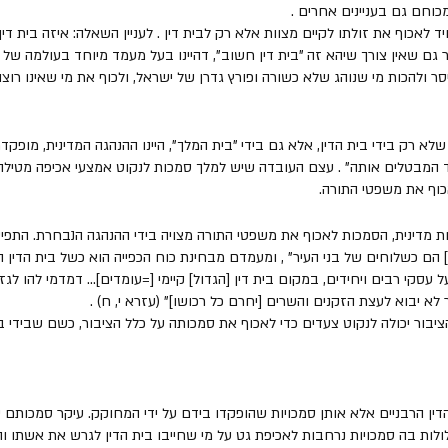
וחם גם בעניינים אחרים . 
חיד לאכוף את זולתו לקיים מצוות אלא רק לבית דין . לעניין השאלה: איזה בית די
 גם שאין צורך שיהא זה "בית דין חשוב", דהיינו בעל מעמד מיוחד בעולמה של 
סר ולהכות מי שנוהג שלא כשורה ופורץ גדרן של ישראל, ולכוף את מי שאינו רוצה 
לא רק בידי בית הדין, אלא גם בידי "בית המלך", היינו ההנהגה המדינית, מופקד
 המבטלים אותה" . עצם העובדה שיש למלך סמכות לנקוט אמצעי אכיפה מטילה ע
וף את משפטי התורה. 
ות מדינית, הסמכות לאכוף את משפטי התורה מצויה בידי ההנהגה הנבחרת. התפיס
 הם כשלוחים של בני העיר" , ומעמדם מבחינת כוח הכפייה הוא כשל בית הדין ה
 עסקי רבים ויחידים, במקום בית דין [הגדול] קיימי [=עומדים]... דמדמי להו ל
א יבוא לעצת הזקנים והשרים [יחרם כל רכושו]" (עזרא י, ח) . 
יבור יכולה לנקוט צעדים כדי לאכוף את סמכותה על כלל הציבור, כשם שבידי בי
הדין הרבניים אלא אותן סמכויות שהופקדו בידם על ידי המחוקק. עיקר סמכותם ש
כלולות בה סמכויות נרחבות לאכיפת גט על מי שחייבו בית הדין לגרש את אשתו 