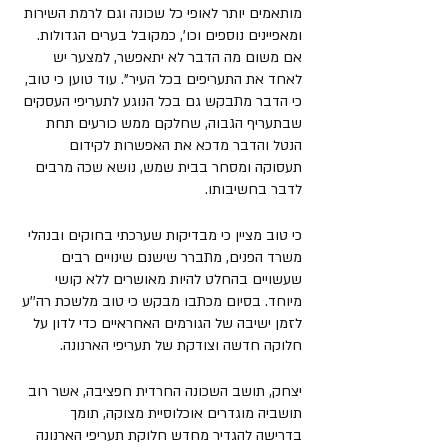
מותאמים יותר לאופי כל שכונה וגם לרמת השירות 
ומאפיינים נוספים וכו', כמקובל בערים הגדולות. 
אם משום מה הדבר לא יתאפשר, למצער יש 
לאחד את התעריפים בכל העיר". עוד טוען כי טוב, 
כי הדבר מתבקש גם בכל הנוגע לתעריפי העסקים 
שבתעריף הגבוה, שחלקם ממש כורעים תחת 
הנטל והדבר מדכא את האפשרות לקידום 
תעסוקה ומסחר בבית שמש, נושא שכה מרבים 
לדבר בחשיבותו. 
כי טוב מציין כי מבדיקות שערכתי בחוקים ובנהלי 
משרד הפנים, מתברר שישנם שינויים רבים 
שעשויים בהחלט להיות מאושרים ללא קושי 
מיוחד. בסיום מכתבו מבקש כי טוב מלשכת רה''ע 
לזמן ישיבה של הגורמים האחראיים כדי לדון על 
חלוקה חדשה וצודקת של תעריפי הארנונה.
יצחק, תושב השכונה החרדית חפציבה, אשר רוב 
תושביה מוגדרים אוכלוסיית מצוקה, תומך 
בדרישה להגדיר מחדש חלוקת תעריפי הארנונה 